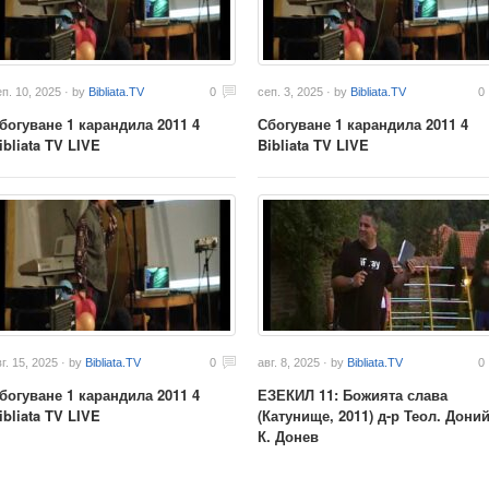
еп. 10, 2025 · by
Bibliata.TV
0
сеп. 3, 2025 · by
Bibliata.TV
0
богуване 1 карандила 2011 4
Сбогуване 1 карандила 2011 4
ibliata TV LIVE
Bibliata TV LIVE
г. 15, 2025 · by
Bibliata.TV
0
авг. 8, 2025 · by
Bibliata.TV
0
богуване 1 карандила 2011 4
ЕЗЕКИЛ 11: Божията слава
ibliata TV LIVE
(Катунище, 2011) д-р Теол. Дони
К. Донев