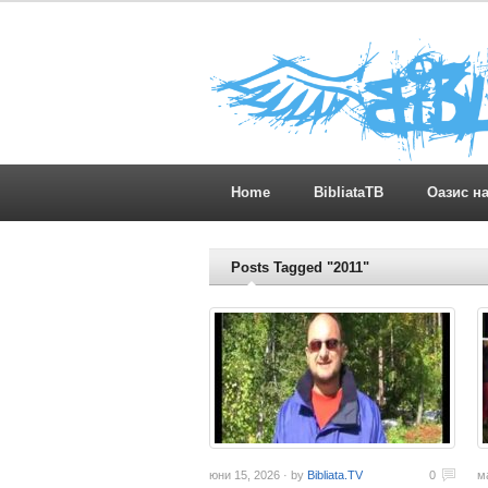
Home
BibliataTB
Оазис н
Posts Tagged "2011"
юни 15, 2026 · by
Bibliata.TV
0
м