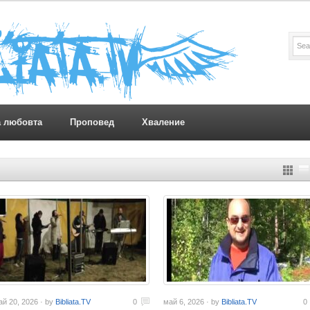
а любовта
Проповед
Хваление
ай 20, 2026 · by
Bibliata.TV
0
май 6, 2026 · by
Bibliata.TV
0