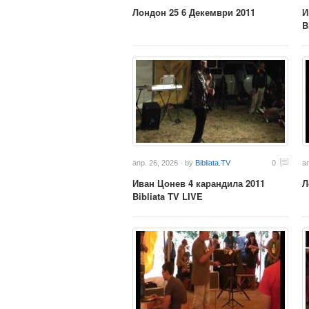
Лондон 25 6 Декември 2011
И
B
апр. 26, 2026 · by
Bibliata.TV
0
а
Иван Цонев 4 карандила 2011
Л
Bibliata TV LIVE