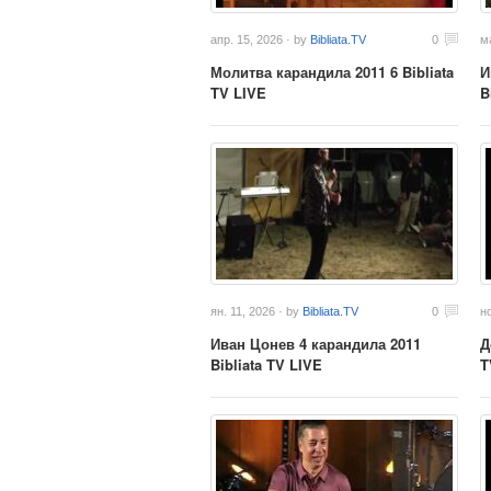
апр. 15, 2026 · by
Bibliata.TV
0
м
Молитва карандила 2011 6 Bibliata
И
TV LIVE
B
ян. 11, 2026 · by
Bibliata.TV
0
но
Иван Цонев 4 карандила 2011
Д
Bibliata TV LIVE
T