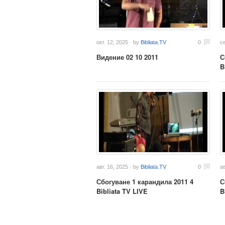
окт. 12, 2025 · by
Bibliata.TV
0
с
Видение 02 10 2011
С
B
авг. 16, 2025 · by
Bibliata.TV
0
ав
Сбогуване 1 карандила 2011 4
С
Bibliata TV LIVE
B