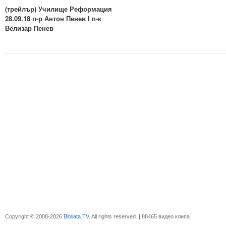
(трейлър) Училище Реформация
28.09.18 п-р Антон Пенев I п-к
Велизар Пенев
Copyright © 2008-2026
Bibliata.TV
. All rights reserved. | 88465 видео клипа