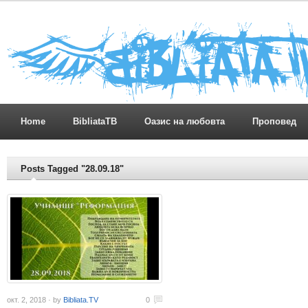
Home
BibliataTB
Оазис на любовта
Проповед
Posts Tagged "28.09.18"
окт. 2, 2018 · by
Bibliata.TV
0