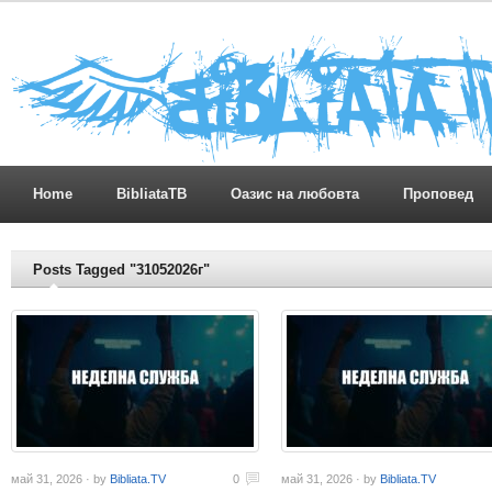
Home
BibliataTB
Оазис на любовта
Проповед
Posts Tagged "31052026г"
май 31, 2026 · by
Bibliata.TV
0
май 31, 2026 · by
Bibliata.TV