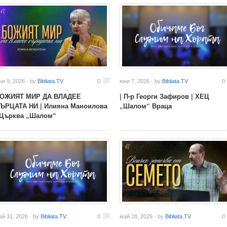
ни 9, 2026 · by
Bibliata.TV
0
юни 7, 2026 · by
Bibliata.TV
0
ОЖИЯТ МИР ДА ВЛАДЕЕ
| П-р Георги Зафиров | ХЕЦ
ЪРЦАТА НИ | Илияна Маноилова
„Шалом“ Враца
 Църква „Шалом“
ай 31, 2026 · by
Bibliata.TV
0
май 28, 2026 · by
Bibliata.TV
0