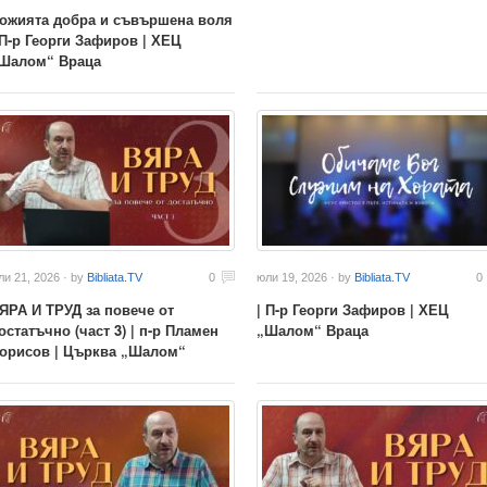
ожията добра и съвършена воля
 П-р Георги Зафиров | ХЕЦ
Шалом“ Враца
ли 21, 2026 · by
Bibliata.TV
0
юли 19, 2026 · by
Bibliata.TV
0
ЯРА И ТРУД за повече от
| П-р Георги Зафиров | ХЕЦ
остатъчно (част 3) | п-р Пламен
„Шалом“ Враца
орисов | Църква „Шалом“