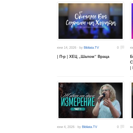
юни 14, 2026 · by
Bibliata.TV
0
ю
| П-р | ХЕЦ „Шалом“ Враца
Б
С
|
юни 4, 2026 · by
Bibliata.TV
0
м