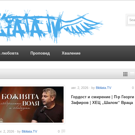
а любовта
Проповед
Хваление
авг. 2, 2026 · by
Bibliata.TV
0
Гордост и смирение | П-р Георги
Зафиров | ХЕЦ „Шалом“ Враца
г. 2, 2026 · by
Bibliata.TV
0