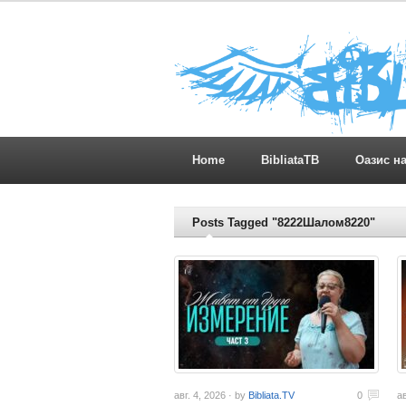
Home
BibliataTB
Оазис н
Posts Tagged "8222Шалом8220"
авг. 4, 2026 · by
Bibliata.TV
0
ав