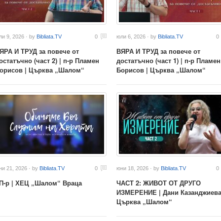
ли 9, 2026 · by
Bibliata.TV
0
юли 6, 2026 · by
Bibliata.TV
0
ЯРА И ТРУД за повече от
ВЯРА И ТРУД за повече от
остатъчно (част 2) | п-р Пламен
достатъчно (част 1) | п-р Пламен
орисов | Църква „Шалом“
Борисов | Църква „Шалом“
ни 21, 2026 · by
Bibliata.TV
0
юни 18, 2026 · by
Bibliata.TV
0
 П-р | ХЕЦ „Шалом“ Враца
ЧАСТ 2: ЖИВОТ ОТ ДРУГО
ИЗМЕРЕНИЕ | Дани Казанджиева
Църква „Шалом“