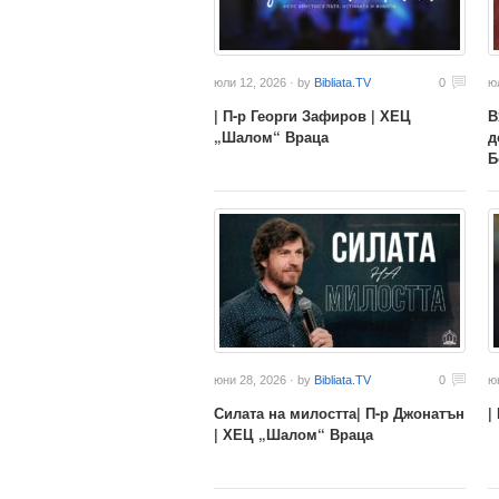
юли 12, 2026 · by
Bibliata.TV
0
ю
| П-р Георги Зафиров | ХЕЦ
В
„Шалом“ Враца
д
Б
юни 28, 2026 · by
Bibliata.TV
0
ю
Силата на милостта| П-р Джонатън
|
| ХЕЦ „Шалом“ Враца