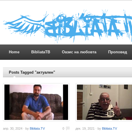
Home
BibliataTB
Оазис на любовта
Проповед
Posts Tagged "актуален"
апр. 30, 2024 · by
Bibliata.TV
0
дек. 19, 2021 · by
Bibliata.TV