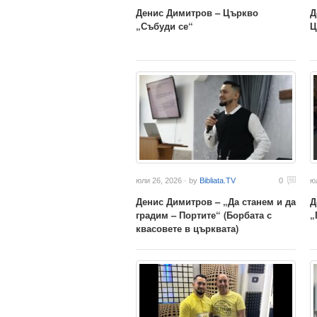
Денис Димитров – Църкво
Д
„Събуди се“
Ц
юли 26, 2026 · by
Bibliata.TV
0
ю
Денис Димитров – „Да станем и да
Д
градим – Портите“ (Борбата с
„
квасовете в църквата)