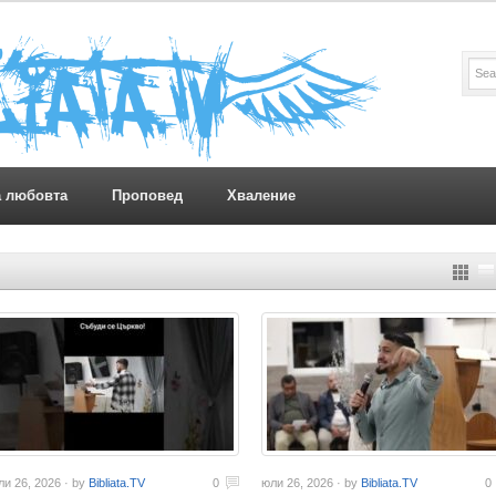
а любовта
Проповед
Хваление
ли 26, 2026 · by
Bibliata.TV
0
юли 26, 2026 · by
Bibliata.TV
0