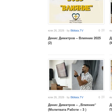
юли 26, 2026 · by
Bibliata.TV
0
ю
Денис Димитров – Влияние 2025
Д
(2)
(
юли 26, 2026 · by
Bibliata.TV
0
ю
Денис Димитров – „Влияние“
Д
(Молитвата Работи – 3 )
П