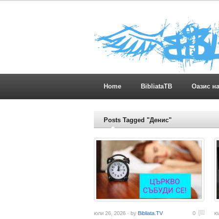
Home
BibliataTB
Оазис н
Posts Tagged "Денис"
юли 26, 2026 · by
Bibliata.TV
0
ю