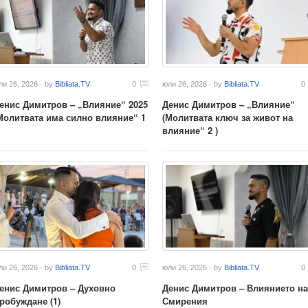
ли 26, 2026 · by
Bibliata.TV
0
юли 26, 2026 · by
Bibliata.TV
0
енис Димитров – „Влияние“ 2025
Денис Димитров – „Влияние“
Молитвата има силно влияние“ 1
(Молитвата ключ за живот на
влияние“ 2 )
ли 26, 2026 · by
Bibliata.TV
0
юли 26, 2026 · by
Bibliata.TV
0
енис Димитров – Духовно
Денис Димитров – Влиянието на
робуждане (1)
Смирения