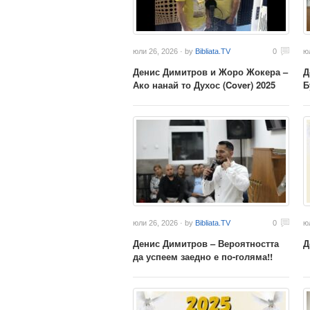
юли 26, 2026 · by
Bibliata.TV
0
ю
Денис Димитров и Жоро Жокера –
Д
Ако нанай то Духос (Cover) 2025
Б
юли 26, 2026 · by
Bibliata.TV
0
ю
Денис Димитров – Вероятността
Д
да успеем заедно е по-голяма!!