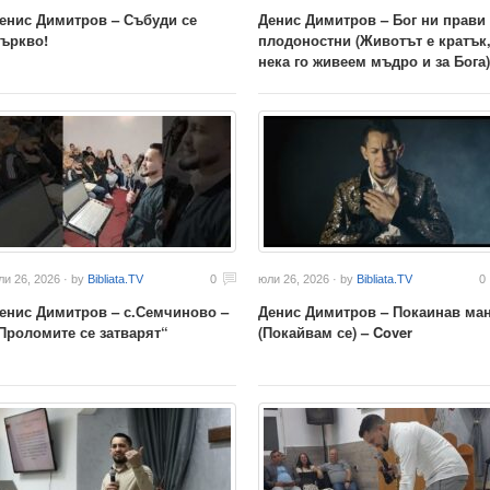
енис Димитров – Събуди се
Денис Димитров – Бог ни прави
ъркво!
плодоностни (Животът е кратък
нека го живеем мъдро и за Бога)
ли 26, 2026 · by
Bibliata.TV
0
юли 26, 2026 · by
Bibliata.TV
0
енис Димитров – с.Семчиново –
Денис Димитров – Покаинав ма
Проломите се затварят“
(Покайвам се) – Cover