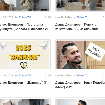
ли 26, 2026 · by
Bibliata.TV
0
юли 26, 2026 · by
Bibliata.TV
0
енис Димитров – Портата на
Денис Димитров – Портите
унището (Борбата с квасовте 2)
възстановени – Заключение
ли 26, 2026 · by
Bibliata.TV
0
юли 26, 2026 · by
Bibliata.TV
0
енис Димитров – „Влияние“ (1)
Денис Димитров – Няма Подобе
(Микс) 2025