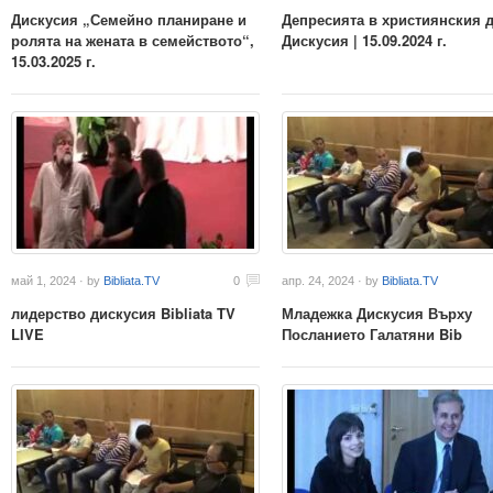
Дискусия „Семейно планиране и
Депресията в християнския д
ролята на жената в семейството“,
Дискусия | 15.09.2024 г.
15.03.2025 г.
май 1, 2024 · by
Bibliata.TV
0
апр. 24, 2024 · by
Bibliata.TV
лидерство дискусия Bibliata TV
Младежка Дискусия Върху
LIVE
Посланието Галатяни Bib