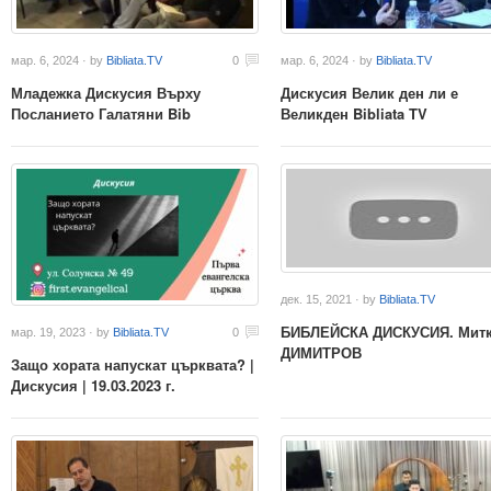
мар. 6, 2024 · by
Bibliata.TV
0
мар. 6, 2024 · by
Bibliata.TV
Младежка Дискусия Върху
Дискусия Велик ден ли е
Посланието Галатяни Bib
Великден Bibliata TV
дек. 15, 2021 · by
Bibliata.TV
БИБЛЕЙСКА ДИСКУСИЯ. Мит
мар. 19, 2023 · by
Bibliata.TV
0
ДИМИТРОВ
Защо хората напускат църквата? |
Дискусия | 19.03.2023 г.