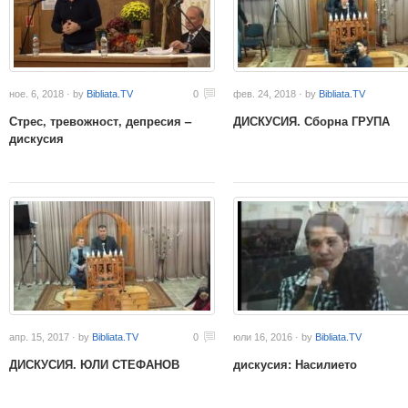
ное. 6, 2018 · by
Bibliata.TV
0
фев. 24, 2018 · by
Bibliata.TV
Стрес, тревожност, депресия –
ДИСКУСИЯ. Сборна ГРУПА
дискусия
апр. 15, 2017 · by
Bibliata.TV
0
юли 16, 2016 · by
Bibliata.TV
ДИСКУСИЯ. ЮЛИ СТЕФАНОВ
дискусия: Насилието