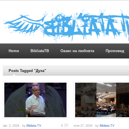
Home
BibliataTB
Оазис на любовта
Проповед
Posts Tagged "Духа"
авг. 5, 2026 · by
Bibliata.TV
0
юли 27, 2026 · by
Bibliata.TV