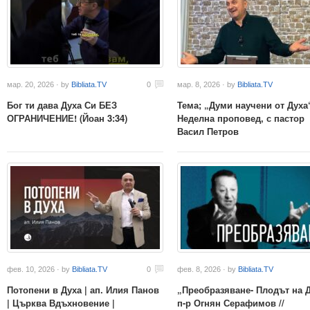
мар. 20, 2026 · by
Bibliata.TV
0
мар. 8, 2026 · by
Bibliata.TV
Бог ти дава Духа Си БЕЗ
Тема; „Думи научени от Духа
ОГРАНИЧЕНИЕ! (Йоан 3:34)
Неделна проповед, с пастор
Васил Петров
фев. 10, 2026 · by
Bibliata.TV
0
фев. 8, 2026 · by
Bibliata.TV
Потопени в Духа | ап. Илия Панов
„Преобразяване- Плодът на 
| Църква Вдъхновение |
п-р Огнян Серафимов //