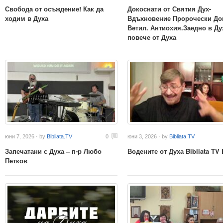
Свобода от осъждение! Как да
Докоснати от Святия Дух-
ходим в Духа
Вдъхновение Пророчески До
Ветил. Антиохия.Заедно в Ду
повече от Духа
юни 7, 2026 · by
Bibliata.TV
0
юни 3, 2026 · by
Bibliata.TV
Запечатани с Духа – п-р Любо
Водените от Духа Bibliata TV
Петков