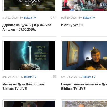
май 11, 2026 · by
Bibliata.TV
0
май 10, 2026 · by
Bibliata.TV
Дарбите на Духа /2 | п-р Даниел
Излей Духа Си
Ангелов – 03.05.2026г.
апр. 24, 2026 · by
Bibliata.TV
0
апр. 24, 2026 · by
Bibliata.TV
Мечът на Духа Hristo Kosev
Непрестанната молитва в Ду
Bibliata TV LIVE
Bibliata TV LIVE