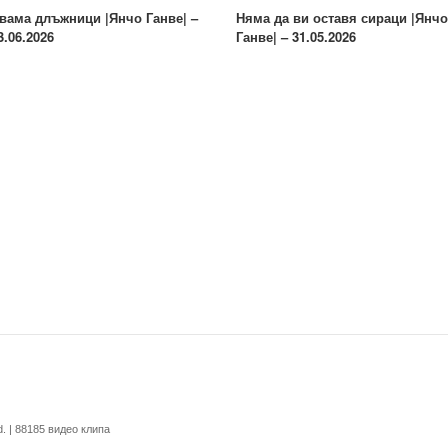
вама длъжници |Янчо Ганве| –
Няма да ви оставя сираци |Янчо
3.06.2026
Ганве| – 31.05.2026
ved. | 88185 видео клипа