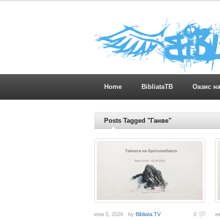
Home
BibliataTB
Оазис н
Posts Tagged "Ганве"
юни 5, 2026 · by
Bibliata.TV
0
ю