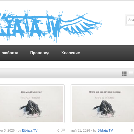
а любовта
Проповед
Хваление
ни 3, 2026 · by
Bibliata.TV
0
май 31, 2026 · by
Bibliata.TV
0