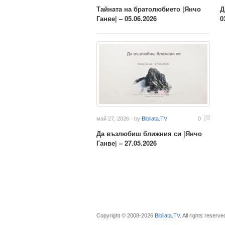
Тайната на братолюбието |Янчо
Д
Ганве| – 05.06.2026
0
май 27, 2026 · by
Bibliata.TV
0
Да възлюбиш ближния си |Янчо
Ганве| – 27.05.2026
Copyright © 2008-2026
Bibliata.TV
. All rights reser