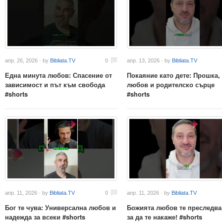
апр. 26, 2026 · by
Bibliata.TV
0
апр. 13, 2026 · by
Bibliata.TV
Една минута любов: Спасение от
Покаяние като дете: Прошка,
зависимост и път към свобода
любов и родителско сърце
#shorts
#shorts
апр. 11, 2026 · by
Bibliata.TV
0
апр. 11, 2026 · by
Bibliata.TV
Бог те чува: Универсална любов и
Божията любов те преследва
надежда за всеки #shorts
за да те накаже! #shorts