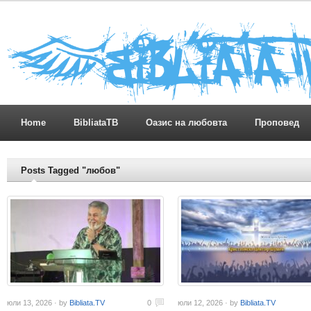
Home
BibliataTB
Оазис на любовта
Проповед
Posts Tagged "любов"
юли 13, 2026 · by
Bibliata.TV
0
юли 12, 2026 · by
Bibliata.TV