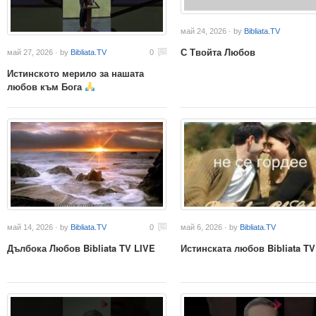
май 24, 2026 · by
Bibliata.TV
С Твойта Любов
май 27, 2026 · by
Bibliata.TV
0
Истинското мерило за нашата
любов към Бога
май 14, 2026 · by
Bibliata.TV
0
май 6, 2026 · by
Bibliata.TV
Дълбока Любов Bibliata TV LIVE
Истинската любов Bibliata TV