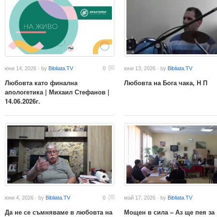
юни 14, 2026 · by
Bibliata.TV
0
юни 13, 2026 · by
Bibliata.TV
Любовта като финална
Любовта на Бога чака, Н П
апологетика | Михаил Стефанов |
14.06.2026г.
юни 4, 2026 · by
Bibliata.TV
0
май 17, 2026 · by
Bibliata.TV
Да не се съмняваме в любовта на
Мощен в сила – Аз ще пея за