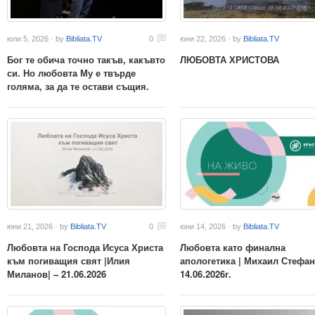
юли 5, 2026 · by
Bibliata.TV
0
юни 22, 2026 · by
Bibliata.TV
Бог те обича точно такъв, какъвто
ЛЮБОВТА ХРИСТОВА
си. Но любовта Му е твърде
голяма, за да те остави същия.
юни 21, 2026 · by
Bibliata.TV
0
юни 14, 2026 · by
Bibliata.TV
Любовта на Господа Исуса Христа
Любовта като финална
към погиващия свят |Илия
апологетика | Михаил Стефан
Миланов| – 21.06.2026
14.06.2026г.