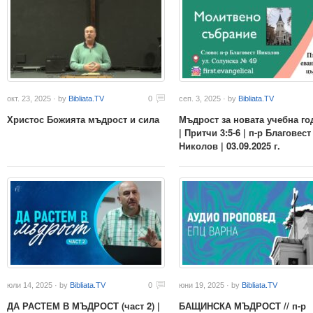
окт. 23, 2025 · by
Bibliata.TV
0
сеп. 3, 2025 · by
Bibliata.TV
Христос Божията мъдрост и сила
Мъдрост за новата учебна го
| Притчи 3:5-6 | п-р Благовест
Николов | 03.09.2025 г.
юли 14, 2025 · by
Bibliata.TV
0
юни 19, 2025 · by
Bibliata.TV
ДА РАСТЕМ В МЪДРОСТ (част 2) |
БАЩИНСКА МЪДРОСТ // п-р