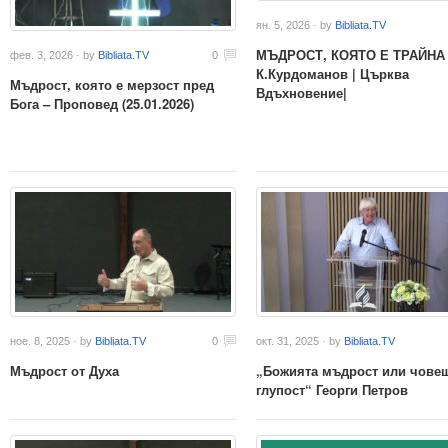
ян. 5, 2026 · by
Bibliata.TV
МЪДРОСТ, КОЯТО Е ТРАЙНА |
фев. 3, 2026 · by
Bibliata.TV
0
К.Курдоманов | Църква
Мъдрост, която е мерзост пред
Вдъхновение|
Бога – Проповед (25.01.2026)
ное. 8, 2025 · by
Bibliata.TV
0
окт. 31, 2025 · by
Bibliata.TV
Мъдрост от Духа
„Божията мъдрост или чове
глупост“ Георги Петров