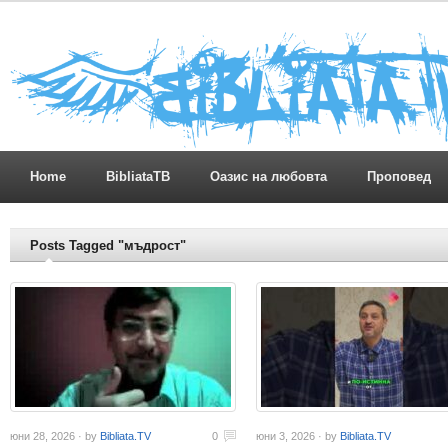
Home
BibliataTB
Оазис на любовта
Проповед
Posts Tagged "мъдрост"
юни 28, 2026 · by
Bibliata.TV
0
юни 3, 2026 · by
Bibliata.TV