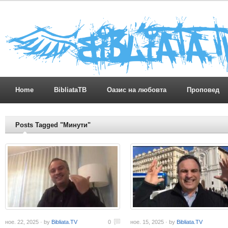
Home
BibliataTB
Оазис на любовта
Проповед
Posts Tagged "Минути"
ное. 22, 2025 · by
Bibliata.TV
0
ное. 15, 2025 · by
Bibliata.TV