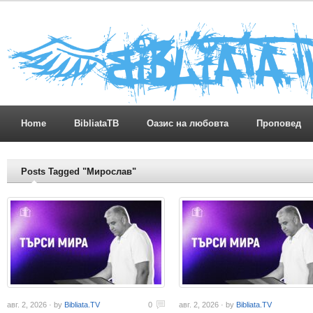
Home
BibliataTB
Оазис на любовта
Проповед
Posts Tagged "Мирослав"
авг. 2, 2026 · by
Bibliata.TV
0
авг. 2, 2026 · by
Bibliata.TV