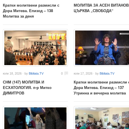
Кратки молитвени размисли с
МОЛИТВА ЗА АСЕН ВИТАНОВ
Дора Митева. Епизод – 138
ЦЪРКВА „СВОБОДА“
Молитва за деня
юли 18, 2026 · by
Bibliata.TV
0
юли 17, 2026 · by
Bibliata.TV
СНМ (147) МОЛИТВА И
Кратки молитвени размисли 
ЕСХАТОЛОГИЯ. п-р Митко
Дора Митева. Епизод – 137
ДИМИТРОВ
Утринна и вечерна молитва