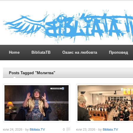
Home
BibliataTB
Оазис на любовта
Проповед
Posts Tagged "Молитва"
юли 24, 2026 · by
Bibliata.TV
0
юли 23, 2026 · by
Bibliata.TV