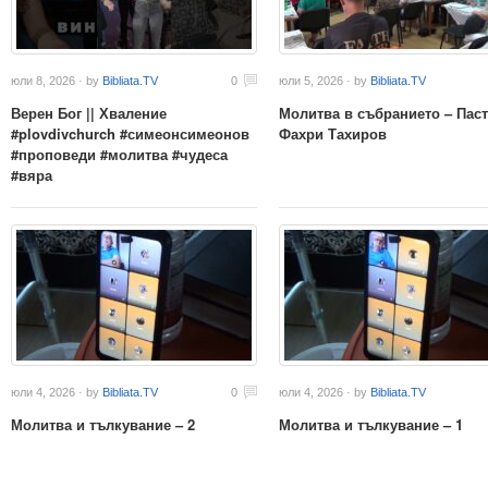
юли 8, 2026 · by
Bibliata.TV
0
юли 5, 2026 · by
Bibliata.TV
Верен Бог || Хваление
Молитва в събранието – Пас
#plovdivchurch #симеонсимеонов
Фахри Тахиров
#проповеди #молитва #чудеса
#вяра
юли 4, 2026 · by
Bibliata.TV
0
юли 4, 2026 · by
Bibliata.TV
Молитва и тълкувание – 2
Молитва и тълкувание – 1