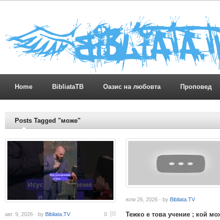
Home
BibliataTB
Оазис на любовта
Проповед
Posts Tagged "може"
юли 26, 2026 · by
Bibliata.TV
Тежко е това учение ; кой мо
авг. 9, 2026 · by
Bibliata.TV
0