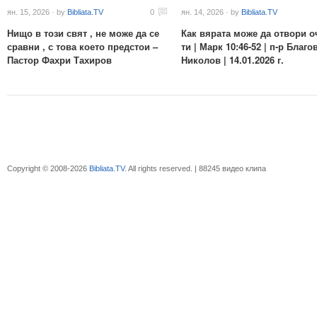
ян. 15, 2026 · by
Bibliata.TV
0
ян. 14, 2026 · by
Bibliata.TV
Нищо в този свят , не може да се
Как вярата може да отвори о
сравни , с това което предстои –
ти | Марк 10:46-52 | п-р Благо
Пастор Фахри Тахиров
Николов | 14.01.2026 г.
Copyright © 2008-2026
Bibliata.TV
. All rights reserved. | 88245 видео клипа