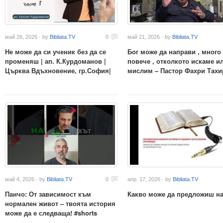
май 26, 2026 · by
Bibliata.TV
0
май 21, 2026 · by
Bibliata.TV
Не може да си ученик без да се
Бог може да направи , много
променяш | ап. К.Курдоманов |
повече , отколкото искаме и
Църква Вдъхновение, гр.София|
мислим – Пастор Фахри Тахи
май 4, 2026 · by
Bibliata.TV
0
апр. 17, 2026 · by
Bibliata.TV
Панчо: От зависимост към
Какво може да предложиш на
нормален живот – твоята история
може да е следваща! #shorts