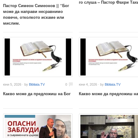
го слуша – Пастор Фахри Тах
Пастор Симеон Симеонов || “Бог
може да направи несравнимо
повече, отколкото искаме или
мислим.
юни 5, 2026 · by
Bibliata.TV
0
юни 4, 2026 · by
Bibliata.TV
Какво може да предложиш на Бог
Какво може да предложиш на