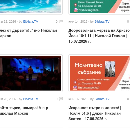
ли 19, 2026 · by
Bibliata.TV
0
юли 14, 2026 · by
Bibliata.TV
0
лез от дървото! // п-р Николай
Доброволната жертва на Христос
арков
Йоан 18:1-11 | Николай Генчов |
15.07.2026 г.
ни 28, 2026 · by
Bibliata.TV
0
юни 16, 2026 · by
Bibliata.TV
0
ойто търси, намира! // п-р
Искреност вътре в човека! |
иколай Марков
Псалм 51:6 | дякон Николай
Златев | 17.06.2026 г.