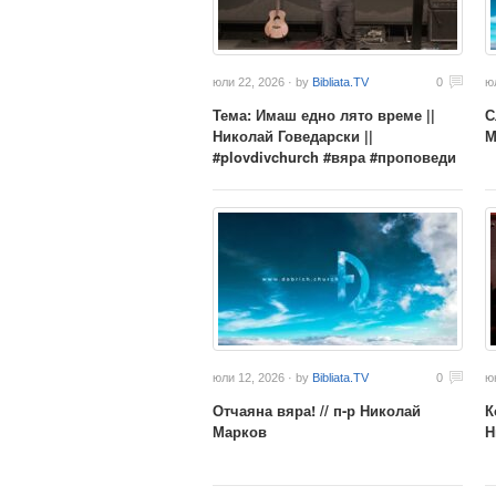
юли 22, 2026 · by
Bibliata.TV
0
ю
Тема: Имаш едно лято време ||
С
Николай Говедарски ||
М
#plovdivchurch #вяра #проповеди
юли 12, 2026 · by
Bibliata.TV
0
ю
Отчаяна вяра! // п-р Николай
К
Марков
Н