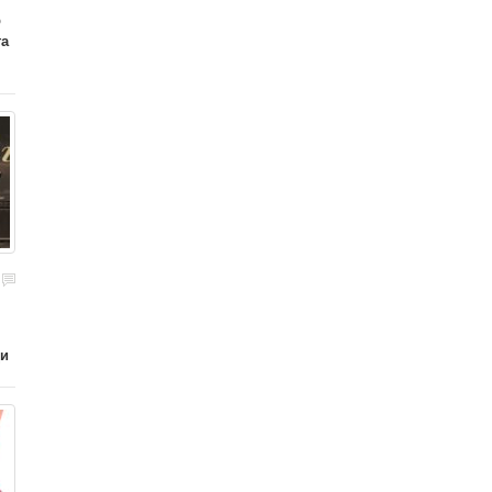
р
га
ди