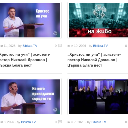
ни 11, 2026 · by
Bibliata.TV
0
юни 10, 2026 · by
Bibliata.TV
0
Христос ни учи“ | асистент-
„Христос ни учи“ | асистент-
астор Николай Драганов |
пастор Николай Драганов |
ърква Блага вест
Църква Блага вест
ни 8, 2026 · by
Bibliata.TV
0
юни 7, 2026 · by
Bibliata.TV
0