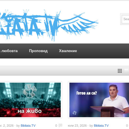
а любовта
Проповед
Хваление
г. 2, 2026 · by
Bibliata.TV
0
юли 23, 2026 · by
Bibliata.TV
0