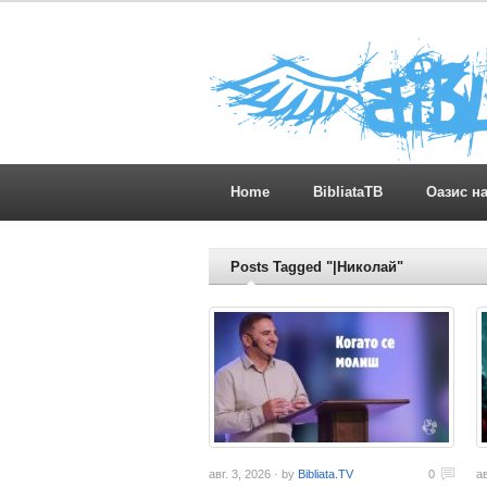
Home
BibliataTB
Оазис н
Posts Tagged "|Николай"
авг. 3, 2026 · by
Bibliata.TV
0
ав