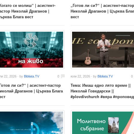
Когато се молиш“ | асистент-
„Готов ли си?“ | асистент-пасто
астор Николай Драганов |
Николай Драганов | Църква Бла
ърква Блага вест
вест
ли 22, 2026 · by
Bibliata.TV
0
юли 22, 2026 · by
Bibliata.TV
0
Готов ли си?“ | асистент-пастор
Тема: Имаш едно лято време ||
иколай Драганов | Църква Блага
Николай Говедарски ||
ест
#plovdivchurch #вяра #пропове