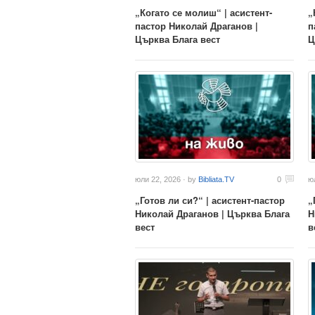
„Когато се молиш“ | асистент-
„
пастор Николай Драганов |
п
Църква Блага вест
Ц
юли 22, 2026 · by
Bibliata.TV
0
ю
„Готов ли си?“ | асистент-пастор
„
Николай Драганов | Църква Блага
Н
вест
в