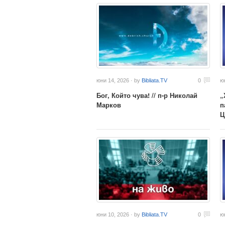
юни 14, 2026 · by
Bibliata.TV
0
ю
Бог, Който чува! // п-р Николай
„
Марков
п
Ц
юни 10, 2026 · by
Bibliata.TV
0
ю