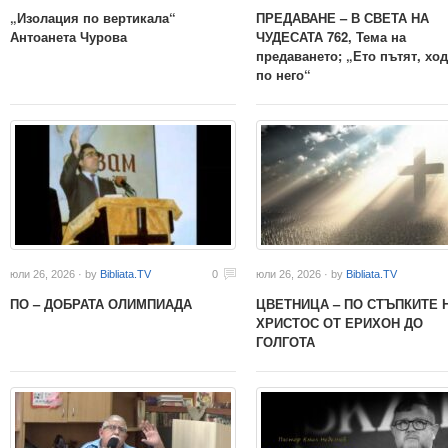
„Изолация по вертикала“
ПРЕДАВАНЕ – В СВЕТА НА
Антоанета Чурова
ЧУДЕСАТА 762, Тема на
предаването; „Ето пътят, ход
по него“
юли 26, 2026 · by
Bibliata.TV
0
юли 26, 2026 · by
Bibliata.TV
ПО – ДОБРАТА ОЛИМПИАДА
ЦВЕТНИЦА – ПО СТЪПКИТЕ 
ХРИСТОС ОТ ЕРИХОН ДО
ГОЛГОТА