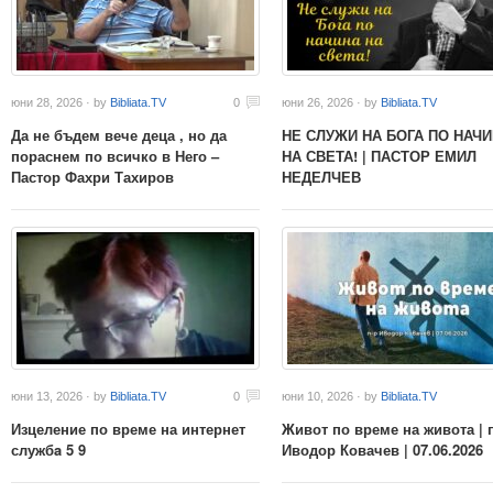
юни 28, 2026 · by
Bibliata.TV
0
юни 26, 2026 · by
Bibliata.TV
Да не бъдем вече деца , но да
НЕ СЛУЖИ НА БОГА ПО НАЧ
пораснем по всичко в Него –
НА СВЕТА! | ПАСТОР ЕМИЛ
Пастор Фахри Тахиров
НЕДЕЛЧЕВ
юни 13, 2026 · by
Bibliata.TV
0
юни 10, 2026 · by
Bibliata.TV
Изцеление по време на интернет
Живот по време на живота | 
службa 5 9
Иводор Ковачев | 07.06.2026