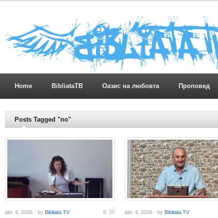
Home
BibliataTB
Оазис на любовта
Проповед
Posts Tagged "по"
авг. 6, 2026 · by
Bibliata.TV
0
авг. 4, 2026 · by
Bibliata.TV