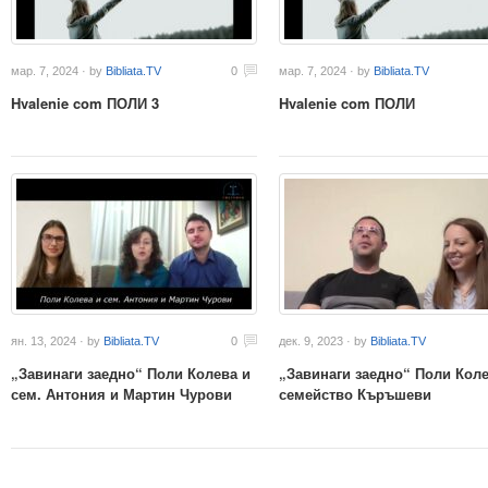
мар. 7, 2024 · by
Bibliata.TV
0
мар. 7, 2024 · by
Bibliata.TV
Hvalenie com ПОЛИ 3
Hvalenie com ПОЛИ
ян. 13, 2024 · by
Bibliata.TV
0
дек. 9, 2023 · by
Bibliata.TV
„Завинаги заедно“ Поли Колева и
„Завинаги заедно“ Поли Коле
сем. Антония и Мартин Чурови
семейство Къръшеви