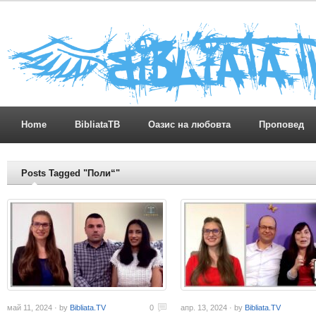
Home
BibliataTB
Оазис на любовта
Проповед
Posts Tagged "Поли“"
май 11, 2024 · by
Bibliata.TV
0
апр. 13, 2024 · by
Bibliata.TV