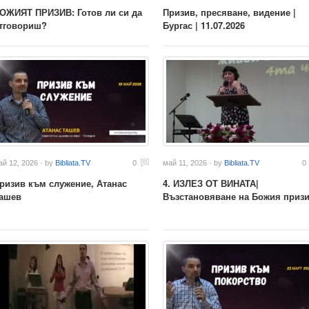
ОЖИЯТ ПРИЗИВ: Готов ли си да
Призив, пресяване, видение |
тговориш?
Бургас | 11.07.2026
ай 12, 2026 · by
Bibliata.TV
0
май 11, 2026 · by
Bibliata.TV
0
ризив към служение, Атанас
4. ИЗЛЕЗ ОТ ВИНАТА|
ашев
Възстановяване на Божия приз