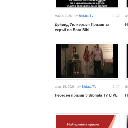
май 3, 2026 · by
Bibliata.TV
0
а
Дейвид Уилкерсън Призив за
Н
скръб по Бога Bibl
фев. 15, 2026 · by
Bibliata.TV
0
ф
Небесен призив 3 Bibliata TV LIVE
Н