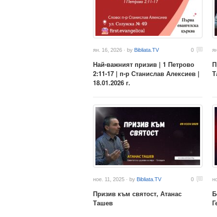
ян. 16, 2026 · by
Bibliata.TV
0
ян
Най-важният призив | 1 Петрово
П
2:11-17 | п-р Станислав Алексиев |
Т
18.01.2026 г.
ное. 11, 2025 · by
Bibliata.TV
0
н
Призив към святост, Атанас
Б
Ташев
Г