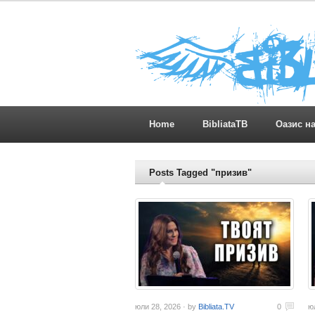
Home
BibliataTB
Оазис н
Posts Tagged "призив"
юли 28, 2026 · by
Bibliata.TV
0
ю