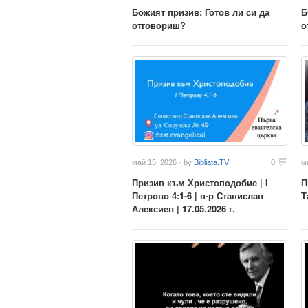
Божият призив: Готов ли си да
Б
отговориш?
о
май 15, 2026 · by
Bibliata.TV
0
м
Призив към Христоподобие | I
П
Петрово 4:1-6 | п-р Станислав
Т
Алексиев | 17.05.2026 г.