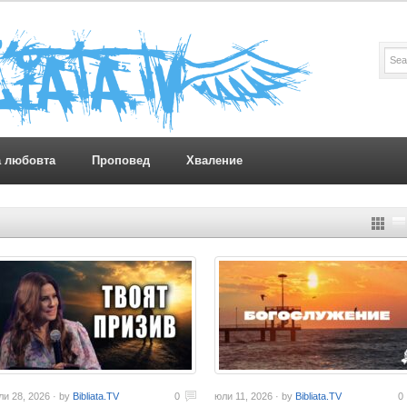
а любовта
Проповед
Хваление
ли 28, 2026 · by
Bibliata.TV
0
юли 11, 2026 · by
Bibliata.TV
0