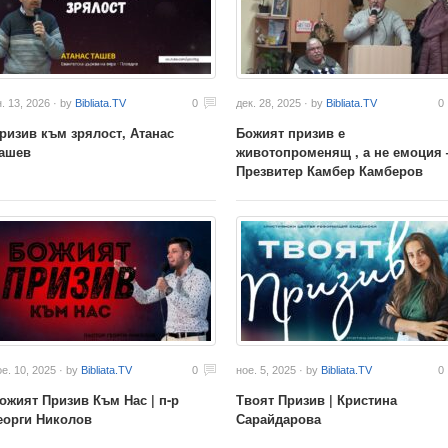
. 13, 2026 · by
Bibliata.TV
0
дек. 28, 2025 · by
Bibliata.TV
0
ризив към зрялост, Атанас
Божият призив е
ашев
животопроменящ , а не емоция 
Презвитер Камбер Камберов
ое. 10, 2025 · by
Bibliata.TV
0
ное. 5, 2025 · by
Bibliata.TV
0
ожият Призив Към Нас | п-р
Твоят Призив | Кристина
еорги Николов
Сарайдарова