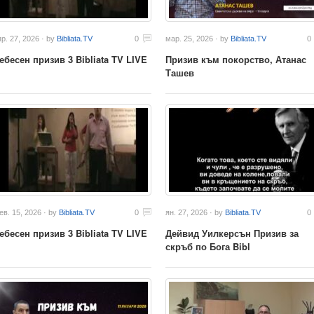
пр. 27, 2026 · by
Bibliata.TV
0
мар. 25, 2026 · by
Bibliata.TV
0
ебесен призив 3 Bibliata TV LIVE
Призив към покорство, Атанас
Ташев
ев. 15, 2026 · by
Bibliata.TV
0
ян. 27, 2026 · by
Bibliata.TV
0
ебесен призив 3 Bibliata TV LIVE
Дейвид Уилкерсън Призив за
скръб по Бога Bibl