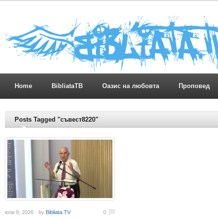
Home
BibliataTB
Оазис на любовта
Проповед
Posts Tagged "съвест8220"
юли 8, 2026 · by
Bibliata.TV
0