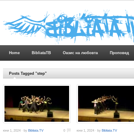
Home
BibliataTB
Оазис на любовта
Проповед
Posts Tagged "step"
юни 1, 2024 · by
Bibliata.TV
0
юни 1, 2024 · by
Bibliata.TV