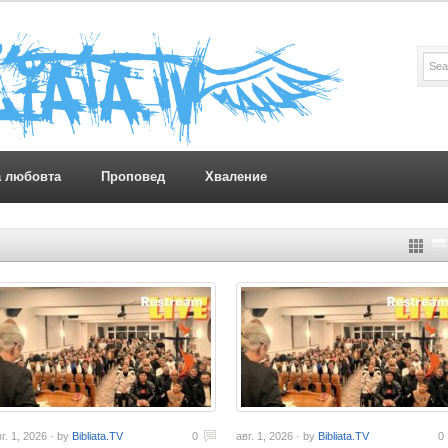
а любовта
Проповед
Хваление
г. 1, 2026 · by
Bibliata.TV
0
авг. 1, 2026 · by
Bibliata.TV
0