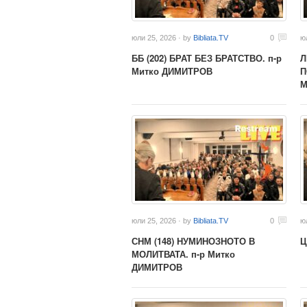
юли 25, 2026 · by
Bibliata.TV
0
ю
ББ (202) БРАТ БЕЗ БРАТСТВО. п-р
Л
Митко ДИМИТРОВ
П
М
юли 25, 2026 · by
Bibliata.TV
0
ю
СНМ (148) НУМИНОЗНОТО В
Ц
МОЛИТВАТА. п-р Митко
ДИМИТРОВ