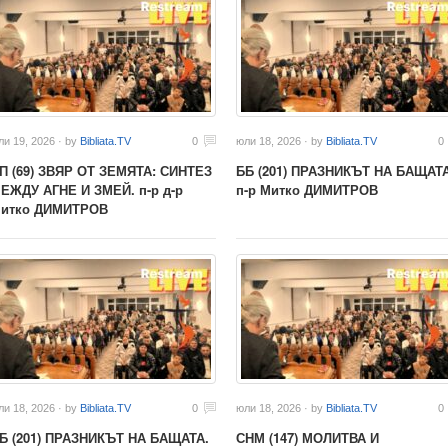
ли 19, 2026 · by
Bibliata.TV
0
юли 18, 2026 · by
Bibliata.TV
0
П (69) ЗВЯР ОТ ЗЕМЯТА: СИНТЕЗ
ББ (201) ПРАЗНИКЪТ НА БАЩАТА
ЕЖДУ АГНЕ И ЗМЕЙ. п-р д-р
п-р Митко ДИМИТРОВ
итко ДИМИТРОВ
ли 18, 2026 · by
Bibliata.TV
0
юли 18, 2026 · by
Bibliata.TV
0
Б (201) ПРАЗНИКЪТ НА БАЩАТА.
СНМ (147) МОЛИТВА И