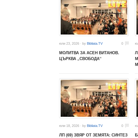
юли 23, 2026 · by
Bibliata.TV
0
ю
МОЛИТВА ЗА АСЕН ВИТАНОВ.
Л
ЦЪРКВА „СВОБОДА“
М
М
юли 18, 2026 · by
Bibliata.TV
0
ю
ЛП (69) ЗВЯР ОТ ЗЕМЯТА: СИНТЕЗ
Б