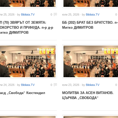
ли 25, 2026 · by
Bibliata.TV
0
юли 25, 2026 · by
Bibliata.TV
0
П (70) ЗВЯРЪТ ОТ ЗЕМЯТА:
ББ (202) БРАТ БЕЗ БРАТСТВО. п-
ОКОРСТВО И ПРИНУДА. п-р д-р
Митко ДИМИТРОВ
итко ДИМИТРОВ
ли 24, 2026 · by
Bibliata.TV
0
юли 23, 2026 · by
Bibliata.TV
0
асд „Свобода“ Кюстендил
МОЛИТВА ЗА АСЕН ВИТАНОВ.
ЦЪРКВА „СВОБОДА“