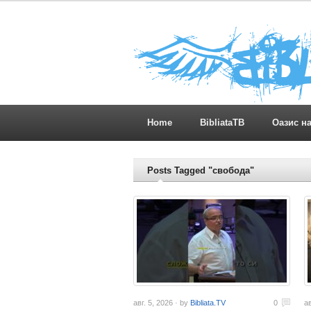
Home
BibliataTB
Оазис н
Posts Tagged "свобода"
авг. 5, 2026 · by
Bibliata.TV
0
ав