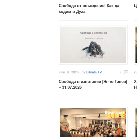
Свобода от осъждение! Как да
Ц
ходим в Духа
юли 31, 2026 · by
Bibliata.TV
0
ю
Свобода в изпитание |Янчо Ганев|
Х
– 31.07.2026
Н