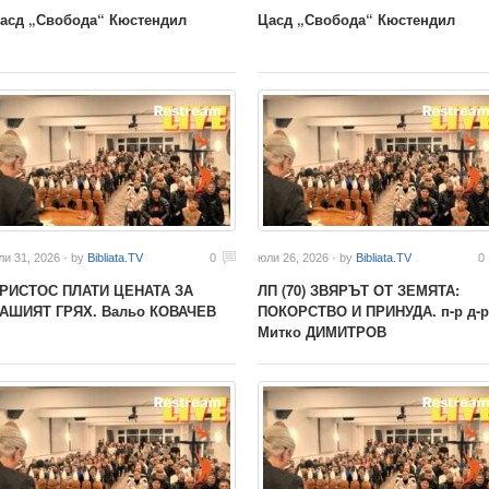
асд „Свобода“ Кюстендил
Цасд „Свобода“ Кюстендил
ли 31, 2026 · by
Bibliata.TV
0
юли 26, 2026 · by
Bibliata.TV
0
РИСТОС ПЛАТИ ЦЕНАТА ЗА
ЛП (70) ЗВЯРЪТ ОТ ЗЕМЯТА:
АШИЯТ ГРЯХ. Вальо КОВАЧЕВ
ПОКОРСТВО И ПРИНУДА. п-р д-р
Митко ДИМИТРОВ