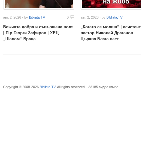
авг. 2, 2026 · by
Bibliata.TV
0
авг. 2, 2026 · by
Bibliata.TV
Божията добра и съвършена воля
„Когато се молиш“ | асистент
| П-р Георги Зафиров | ХЕЦ
пастор Николай Драганов |
„Шалом“ Враца
Църква Блага вест
Copyright © 2008-2026
Bibliata.TV
. All rights reserved. | 88185 видео клипа