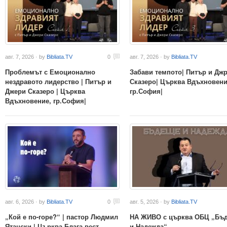
авг. 7, 2026 · by
Bibliata.TV
0
авг. 7, 2026 · by
Bibliata.TV
Проблемът с Емоционално
Забави темпото| Питър и Дж
нездравото лидерство | Питър и
Сказеро| Църква Вдъхновени
Джери Сказеро | Църква
гр.София|
Вдъхновение, гр.София|
авг. 6, 2026 · by
Bibliata.TV
0
авг. 5, 2026 · by
Bibliata.TV
„Кой е по-горе?“ | пастор Людмил
НА ЖИВО с църква ОБЦ „Бъ
Ятански | Църква Блага вест
и Надежда“