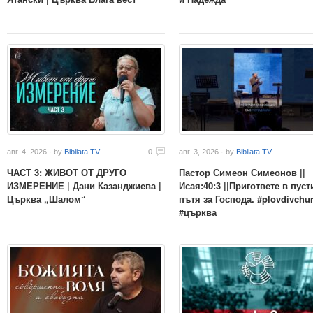
авг. 4, 2026 · by
Bibliata.TV
0
авг. 3, 2026 · by
Bibliata.TV
ЧАСТ 3: ЖИВОТ ОТ ДРУГО
Пастор Симеон Симеонов ||
ИЗМЕРЕНИЕ | Дани Казанджиева |
Исая:40:3 ||Пригответе в пуст
Църква „Шалом“
пътя за Господа. #plovdivchu
#църква