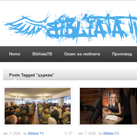
Home
BibliataTB
Оазис на любовта
Проповед
Posts Tagged "църква"
авг. 7, 2026 · by
Bibliata.TV
0
авг. 7, 2026 · by
Bibliata.TV