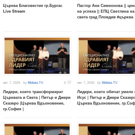
Църква Благовестие гр.Бургас
Пастор Ани Симеонова || цен
Live Stream
на успеха || ЕПЦ Светлина на
света град Пловдив #църква
авг. 7, 2026 · by
Bibliata.TV
0
авг. 7, 2026 · by
Bibliata.TV
Лидери, които трансформират
Лидери, които обичат умело 
Църквата и Света | Питър и Джери
Исус | Питър и Джери Сказеро
Сказеро |Църква Вдъхновение,
Църква Вдъхновение, гр.Соф
гр.София |