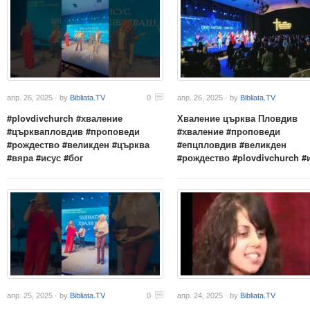
апр. 26, 2025 · by
Bibliata.TV
0
апр. 26, 2025 · by
Bibliata.TV
#plovdivchurch #хваление
Хваление църква Пловдив
#църквапловдив #проповеди
#хваление #проповеди
#рождество #великден #църква
#епцпловдив #великден
#вяра #исус #бог
#рождество #plovdivchurch #
апр. 25, 2025 · by
Bibliata.TV
0
апр. 24, 2025 · by
Bibliata.TV