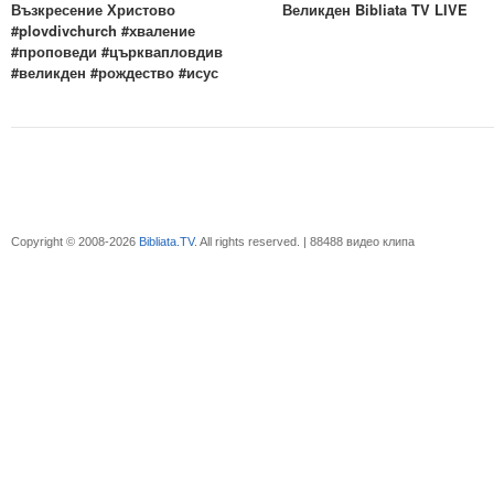
Възкресение Христово
Великден Bibliata TV LIVE
#plovdivchurch #хваление
#проповеди #църквапловдив
#великден #рождество #исус
Copyright © 2008-2026
Bibliata.TV
. All rights reserved. | 88488 видео клипа