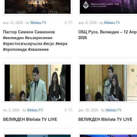
апр. 11, 2026 · by
Bibliata.TV
0
апр. 9, 2026 · by
Bibliata.TV
Пастор Симеон Симеонов
ОБЦ Русе, Великден – 12 Апр
#великден #възкресение
2026
#христосвъскръсна #исус #вяра
#проповеди #хваление
ян. 2, 2026 · by
Bibliata.TV
0
дек. 30, 2025 · by
Bibliata.TV
ВEЛИКДЕН Bibliata TV LIVE
ВEЛИКДЕН Bibliata TV LIVE