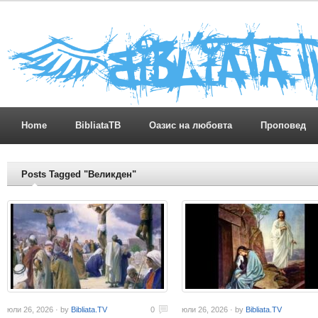
Home
BibliataTB
Оазис на любовта
Проповед
Posts Tagged "Великден"
юли 26, 2026 · by
Bibliata.TV
0
юли 26, 2026 · by
Bibliata.TV