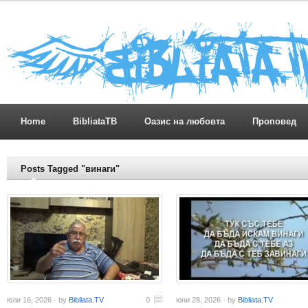
Home
BibliataTB
Оазис на любовта
Проповед
Posts Tagged "винаги"
юли 16, 2026 · by
Bibliata.TV
0
юни 28, 2026 · by
Bibliata.TV