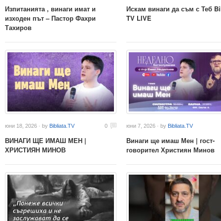
Изпитанията , винаги имат и
Искам винаги да съм с Теб Bib
изходен път – Пастор Фахри
TV LIVE
Тахиров
юни 18, 2026 · by
Bibliata.TV
0
юни 7, 2026 · by
Bibliata.TV
ВИНАГИ ЩЕ ИМАШ МЕН |
Винаги ще имаш Мен | гост-
ХРИСТИЯН МИНОВ
говорител Християн Минов