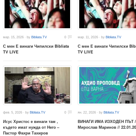
мар. 15, 2026 · by
Bibliata.TV
0
мар. 11, 2026 · by
Bibliata.TV
С мен Е винаги Чипилски Bibliata
С мен Е винаги Чипилски Bibl
TV LIVE
TV LIVE
фев. 5, 2026 · by
Bibliata.TV
0
ян. 22, 2026 · by
Bibliata.TV
Исус Христос е винаги там ,
ВИНАГИ ИМА ИЗХОДЕН ПЪТ //
където имат нужда от Него –
Мирослав Маринов // 22.01.20
Пастор Фахри Тахиров