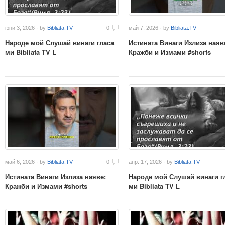
юни 3, 2026 · by
Bibliata.TV
0
май 7, 2026 · by
Bibliata.TV
Народе мой Слушай винаги гласа
Истината Винаги Излиза наяв
ми Bibliata TV L
Кражби и Измами #shorts
май 6, 2026 · by
Bibliata.TV
0
апр. 17, 2026 · by
Bibliata.TV
Истината Винаги Излиза наяве:
Народе мой Слушай винаги г
Кражби и Измами #shorts
ми Bibliata TV L