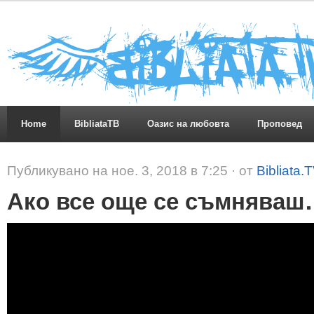
Home
BibliataTB
Оазис на любовта
Проповед
Публикувано на ное. 3, 2018 в 7:25 · от
Bibliata.
Ако все още се съмнява