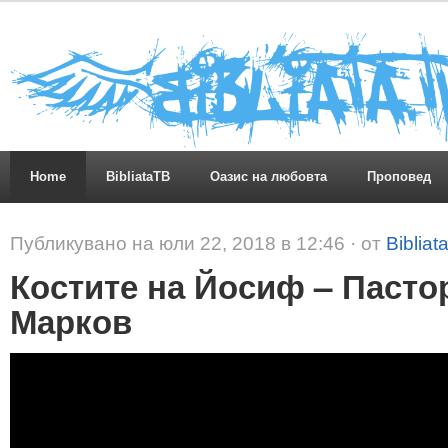
Home
BibliataTB
Оазис на любовта
Проповед
Публикувано на юли 22, 2018 в 12:46 · от
Bibliat
Костите на Йосиф – Пасто
Марков