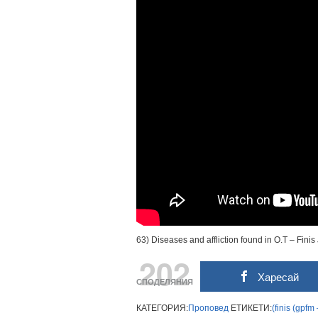
63) Diseases and affliction found in O.T – Fin
202
Харесай
СПОДЕЛЯНИЯ
КАТЕГОРИЯ:
Проповед
ЕТИКЕТИ:
(finis
(gpfm