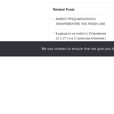
Related Posts
ЖИВОТ ПРЕД ФИНАЛНАТА
ЛИНИЯ/BEFORE THE FINISH LINE
Бъдещето на небето | Откровение
21:1-27 | п-р Станислав Алексиев |
9.08.2026 г.
We use cookies to ensure that we give you th
ОБЦ Русе, Неделно богослужение –
9 Август, 2026
Цасд „Свобода“ Кюстендил
Мемориално богослужение за п-р
Младен Младенов – 08.08.2026
No comments yet... Be the first to leave a reply!
Leave a Comment