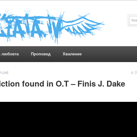
а любовта
Проповед
Хваление
V
LIVE
0
iction found in O.T – Finis J. Dake