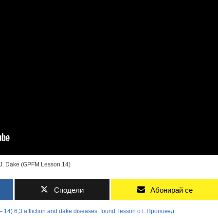
is J. Dake (GPFM Lesson 14)
Сподели
Абонирай се
–
14)
6;3
affliction
and
dake
diseases.
found.
lesson
o.t.
Проповед