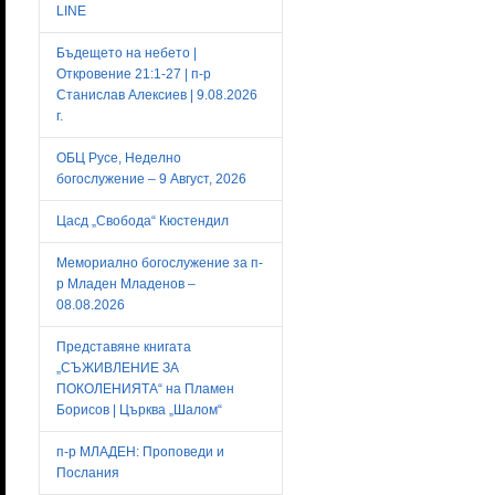
LINE
Бъдещето на небето |
Откровение 21:1-27 | п-р
Станислав Алексиев | 9.08.2026
г.
ОБЦ Русе, Неделно
богослужение – 9 Август, 2026
Цасд „Свобода“ Кюстендил
Мемориално богослужение за п-
р Младен Младенов –
08.08.2026
Представяне книгата
„СЪЖИВЛЕНИЕ ЗА
ПОКОЛЕНИЯТА“ на Пламен
Борисов | Църква „Шалом“
п-р МЛАДЕН: Проповеди и
Послания