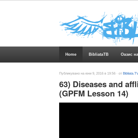
Home
BibliataTB
Оазис н
Публикувано на юни 9, 2016 в 19:56 · от
Bibliata.T
63) Diseases and affl
(GPFM Lesson 14)