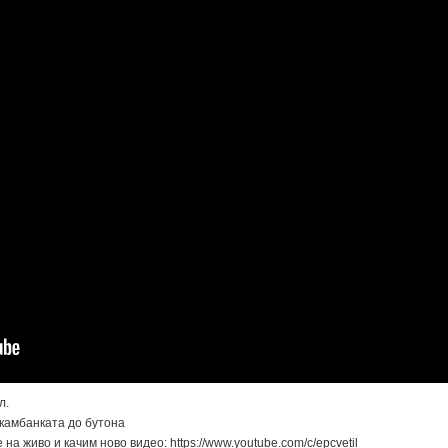
л.
 камбанката до бутона
на живо и качим ново видео: https://www.youtube.com/c/epcvetil