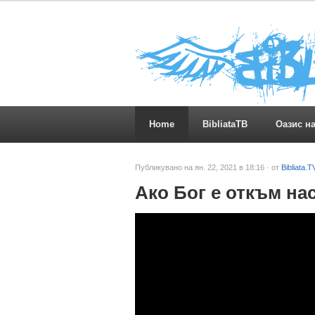
Home
BibliataTB
Оазис н
Публикувано на ян. 22, 2021 в 18:16 · от
Bibliata.T
Ако Бог е откъм нас