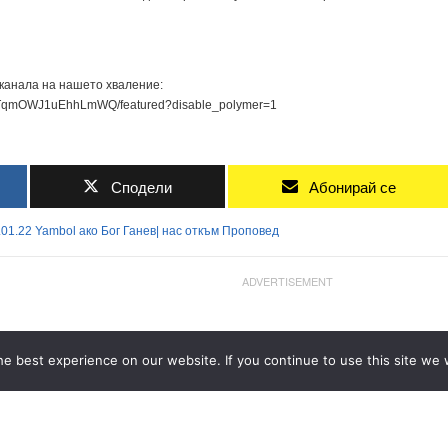
 канала на нашето хваление:
PwTqmOWJ1uEhhLmWQ/featured?disable_polymer=1
Сподели
Абонирай се
.01.22
Yambol
ако
Бог
Ганев|
нас
откъм
Проповед
ADVERTISEMENT
e best experience on our website. If you continue to use this site we w