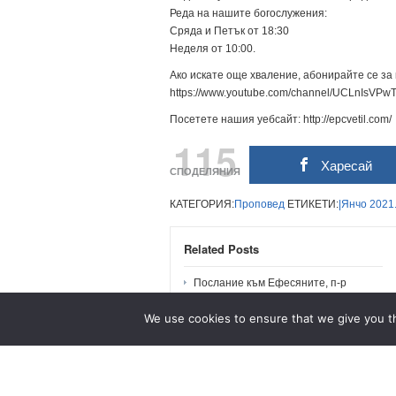
Реда на нашите богослyжения:
Сряда и Петък от 18:30
Неделя от 10:00.
Ако искате още хваление, абонирайте се за
https://www.youtube.com/channel/UCLnIsV
Посетете нашия уебсайт: http://epcvetil.com/
115
Харесай
СПОДЕЛЯНИЯ
КАТЕГОРИЯ:
Проповед
ЕТИКЕТИ:
|Янчо
2021
Related Posts
Послание към Ефесяните, п-р
Димитър Спилков
We use cookies to ensure that we give you th
Представяне на конференция „ДНИ
НА БОЖИЯТА СЛАВА“
„Кой е по-горе?“ | пастор Людмил