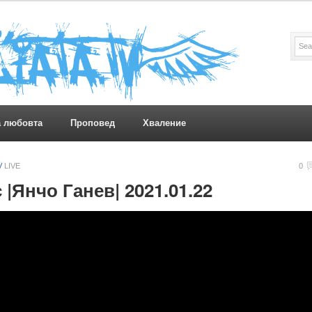
а любовта
Проповед
Хваление
V
LIVE
0
 |Янчо Ганев| 2021.01.22