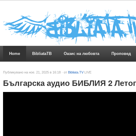
Home
BibliataTB
Оазис на любовта
Проповед
Публикувано на ное. 21, 2025 в 16:18 · от
Bibliata.TV
LIVE
Българска аудио БИБЛИЯ 2 Летоп