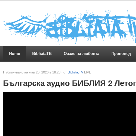
Home
BibliataTB
Оазис на любовта
Проповед
Публикувано на май 20, 2026 в 18:23 · от
Bibliata.TV
LIVE
Българска аудио БИБЛИЯ 2 Летоп