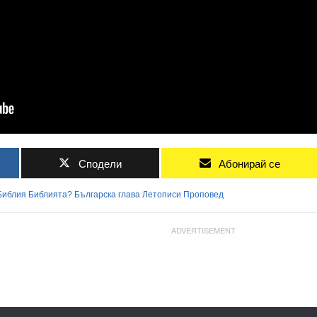
Сподели
Абонирай се
Библия
Библията?
Българска
глава
Летописи
Проповед
ADVERTISEMENT