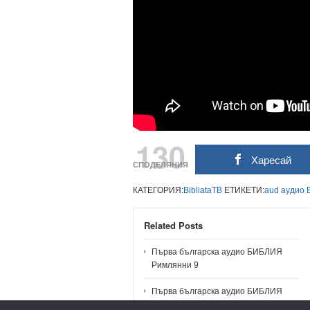
130
Харесай
СПОДЕЛЯНИЯ
КАТЕГОРИЯ:
BibliataTB
ЕТИКЕТИ:
aud
аудио
Related Posts
Първа българска аудио БИБЛИЯ
Римлянни 9
Първа българска аудио БИБЛИЯ
Римлянни 12