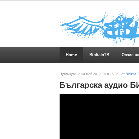
Home
BibliataTB
Оазис н
Публикувано на май 20, 2026 в 18:23 · от
Bibliata.
Българска аудио Б