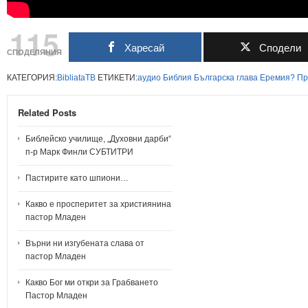
115
Харесай
Сподели
СПОДЕЛЯНИЯ
КАТЕГОРИЯ:
BibliataTB
ЕТИКЕТИ:
аудио
Библия
Българска
глава
Еремия?
Пр
Related Posts
Библейско училище, „Духовни дарби“
п-р Марк Финли СУБТИТРИ
Пастирите като шпиони…
Какво е просперитет за християнина
пастор Младен
Върни ни изгубената слава от
пастор Младен
Какво Бог ми откри за Грабването
Пастор Младен