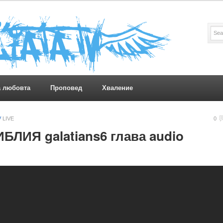
а любовта
Проповед
Хваление
V
LIVE
0
БЛИЯ galatians6 глава audio