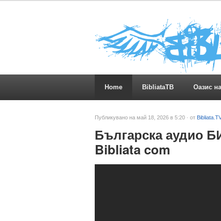
Home
BibliataTB
Оазис н
Публикувано на май 18, 2026 в 5:20 · от
Bibliata.T
Българска аудио БИ
Bibliata com