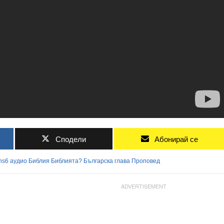
Сподели
Абонирай се
ns6
аудио
Библия
Библията?
Българска
глава
Проповед
ADVERTISEMENT