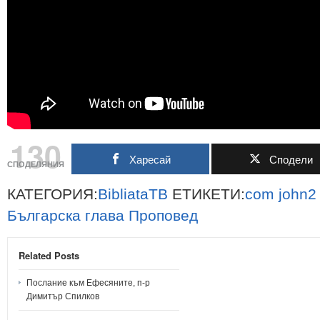
130
Харесай
Сподели
СПОДЕЛЯНИЯ
КАТЕГОРИЯ:
BibliataTB
ЕТИКЕТИ:
com
john2
Българска
глава
Проповед
Related Posts
Послание към Ефесяните, п-р
Димитър Спилков