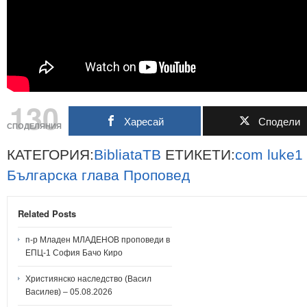
130
Харесай
Сподели
СПОДЕЛЯНИЯ
КАТЕГОРИЯ:
BibliataTB
ЕТИКЕТИ:
com
luke1
Българска
глава
Проповед
Related Posts
п-р Младен МЛАДЕНОВ проповеди в
ЕПЦ-1 София Бачо Киро
Християнско наследство (Васил
Василев) – 05.08.2026