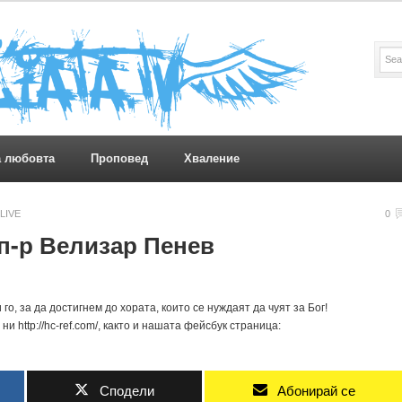
а любовта
Проповед
Хваление
LIVE
0
 п-р Велизар Пенев
го, за да достигнем до хората, които се нуждаят да чуят за Бог!
и http://hc-ref.com/, както и нашата фейсбук страница:
Сподели
Абонирай се