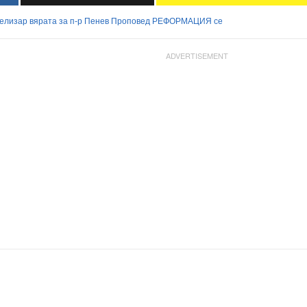
елизар
вярата
за
п-р
Пенев
Проповед
РЕФОРМАЦИЯ
се
ADVERTISEMENT