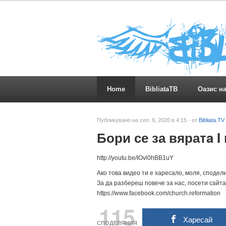
Home
BibliataTB
Оазис н
Публикувано на сеп. 9, 2020 в 4:15 · от
Bibliata.TV
Бори се за вяратa I
http://youtu.be/IOvl0hBB1uY
Ако това видео ти е харесало, моля, сподели 
За да разбереш повече за нас, посети сайта н
https://www.facebook.com/church.reformation
115
Харесай
СПОДЕЛЯНИЯ