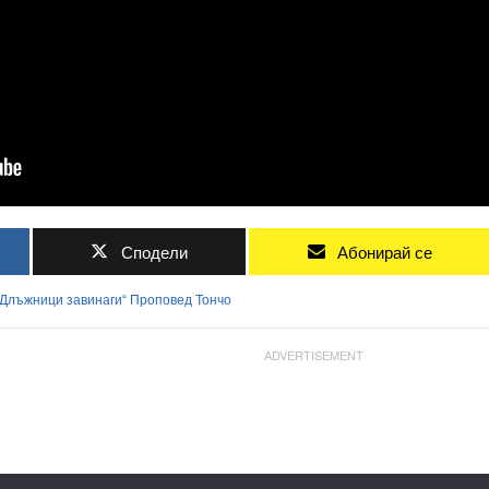
Сподели
Абонирай се
Длъжници
завинаги“
Проповед
Тончо
ADVERTISEMENT