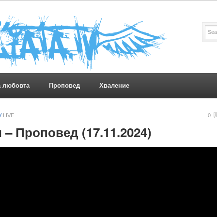
а любовта
Проповед
Хваление
V
LIVE
0
– Проповед (17.11.2024)