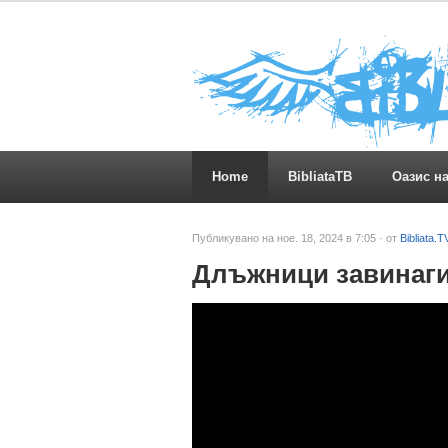
Home
BibliataTB
Оазис н
Публикувано на ное. 18, 2024 в 7:05 · от
Bibliata.T
Длъжници завинаги 