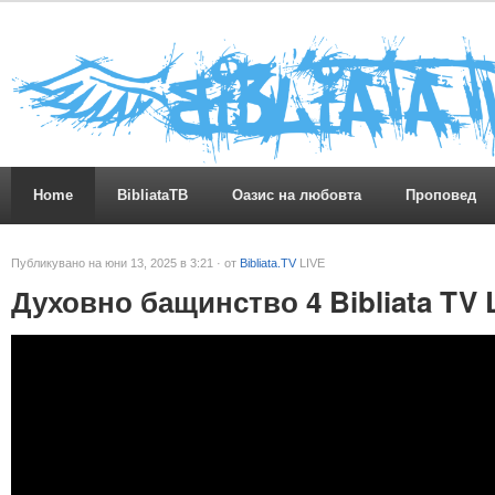
Home
BibliataTB
Оазис на любовта
Проповед
Публикувано на юни 13, 2025 в 3:21 · от
Bibliata.TV
LIVE
Духовно бащинство 4 Bibliata TV 