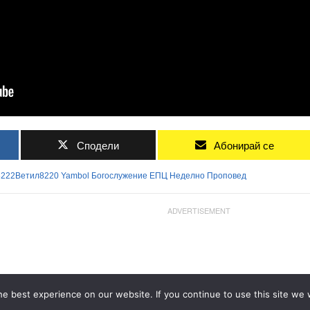
Сподели
Абонирай се
8222Ветил8220
Yambol
Богослужение
ЕПЦ
Неделно
Проповед
ADVERTISEMENT
e best experience on our website. If you continue to use this site we w