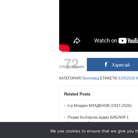
72
Харесай
СПОДЕЛЯНИЯ
КАТЕГОРИЯ:
Проповед
ЕТИКЕТИ:
31052026
Related Posts
п-р Младен МЛАДЕНОВ (1937-2026)
Първа българска аудио БИБЛИЯ 1
Коринтяни 9
We use cookies to ensure that we give you th
п-р МЛАДЕН: Проповеди и Послания