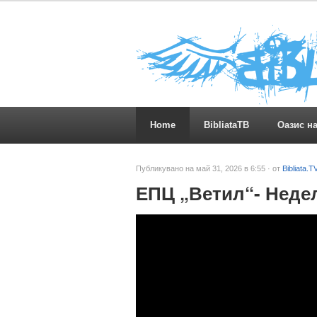
Home
BibliataTB
Оазис н
Публикувано на май 31, 2026 в 6:55 · от
Bibliata.T
ЕПЦ „Ветил“- Недел