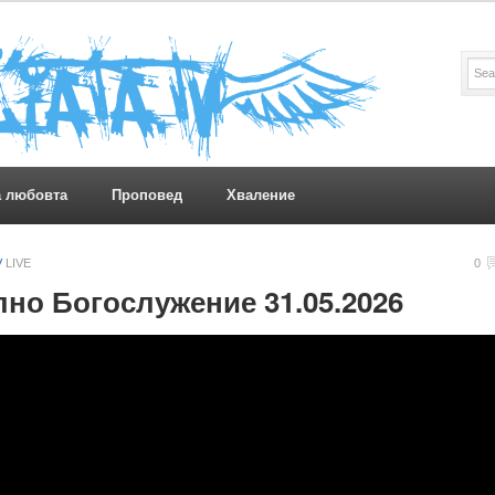
а любовта
Проповед
Хваление
V
LIVE
0
но Богослужение 31.05.2026