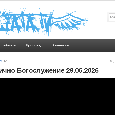
а любовта
Проповед
Хваление
TV
LIVE
0
чно Богослужение 29.05.2026