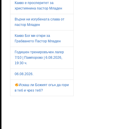
Какво е просперитет за
християнина пастор Младен
Върни ни изгубената слава от
пастор Младен
Какво Бог ми откри за
Грабването Пастор Младен
Годишен тренировъчен лагер
7/10 | Пампорово | 6.08.2026,
19:30 ч.
06.08.2026.
Искаш ли Божият огън да гори
в теб и чрез теб?