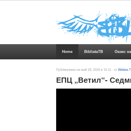
Home
BibliataTB
Оазис н
Публикувано на май 29, 2026 в 15:11 · от
Bibliata.
ЕПЦ „Ветил“- Седми