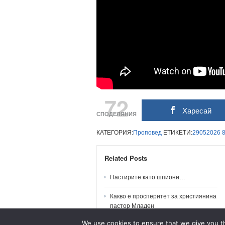
72
Харесай
СПОДЕЛЯНИЯ
КАТЕГОРИЯ:
Проповед
ЕТИКЕТИ:
29052026
Related Posts
Пастирите като шпиони…
Какво е просперитет за християнина
пастор Младен
We use cookies to ensure that we give you th