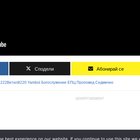
Сподели
Абонирай се
8222Ветил8220
Yambol
Богослужение
ЕПЦ
Проповед
Седмично
ADVERTISEMENT
e best experience on our website. If you continue to use this site we w