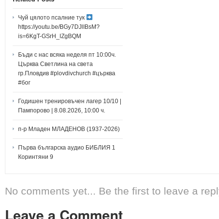
Чуй цялото псалние тук
https://youtu.be/BGy7DJlIBsM?
is=6KgT-GSrH_lZgBQM
Бъди с нас всяка неделя пт 10:00ч.
Църква Светлина на света
гр.Пловдив #plovdivchurch #църква
#бог
Годишен тренировъчен лагер 10/10 |
Пампорово | 8.08.2026, 10:00 ч.
п-р Младен МЛАДЕНОВ (1937-2026)
Първа българска аудио БИБЛИЯ 1
Коринтяни 9
No comments yet... Be the first to leave a repl
Leave a Comment