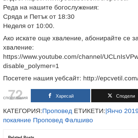
Реда на нашите богослyжения:
Сряда и Петък от 18:30
Неделя от 10:00.
Ако искате още хваление, абонирайте се з
хваление:
https://www.youtube.com/channel/UCLnIs
disable_polymer=1
Посетете нашия уебсайт: http://epcvetil.com
72
Харесай
Сподели
СПОДЕЛЯНИЯ
КАТЕГОРИЯ:
Проповед
ЕТИКЕТИ:
|Янчо
2019
покаяние
Проповед
Фалшиво
Related Posts