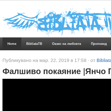
Home
BibliataTB
Оазис на любовта
Проповед
Публикувано на мар. 22, 2019 в 17:58 · от
Biblia
Фалшиво покаяние |Янчо Г