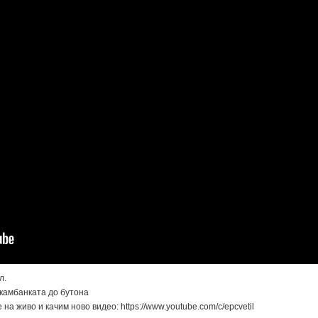
л.
 камбанката до бутона
на живо и качим ново видео: https://www.youtube.com/c/epcvetil