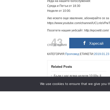
Реда на нашите богослyжения:
Сряда и Петък от 18:30
Неделя от 10:00.
Ако искате още хваление, абонирайте се за
https://www.youtube.com/channel/UCLnIsV
Посетете нашия уебсайт: http://epcvetil.com/
43
Харесай
СПОДЕЛЯНИЯ
КАТЕГОРИЯ:
Проповед
ЕТИКЕТИ:
2019.01.23
Related Posts
Бъди с нас всяка неделя 10:00ч. ||
град Пловдив || Академик Петър
We use cookies to ensure that we give you th
Динеков №14 #plovdivchurch
Библейско училище, „Духовни дарби“
п-р Марк Финли СУБТИТРИ
Пастирите като шпиони…