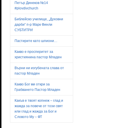
Петър Динеков №14
#plovdivchurch
Библейско училище, „Духовни
дарби“ п-р Марк Финли
СУБТИТРИ
Пастирите като шпиони…
Какво е просперитет за
християнина пастор Младен
Върни ни изгубената слава от
пастор Младен
Какво Бог ми откри за
Грабването Пастор Младен
Какъв е твоят копнеж – глад и
жажда за повече от този свят
или глад и жажда за Бог и
Словото Му – ФТ