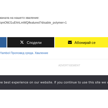
 канала на нашето хваление:
PwTqmOWJ1uEhhLmWQ/featured?disable_polymer=1
Сподели
Абонирай се
Yambol
Проповед
сряда.
Хваление
ADVERTISEMENT
e best experience on our website. If you continue to use this site we w