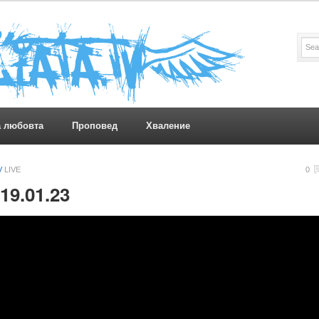
а любовта
Проповед
Хваление
V
LIVE
0
19.01.23