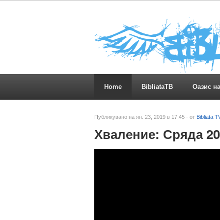
Home
BibliataTB
Оазис н
Публикувано на ян. 23, 2019 в 17:45 · от
Bibliata.T
Хваление: Сряда 20