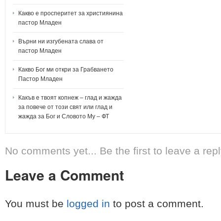
Какво е просперитет за християнина
пастор Младен
Върни ни изгубената слава от
пастор Младен
Какво Бог ми откри за Грабването
Пастор Младен
Какъв е твоят копнеж – глад и жажда
за повече от този свят или глад и
жажда за Бог и Словото Му – ФТ
No comments yet... Be the first to leave a repl
Leave a Comment
You must be
logged in
to post a comment.