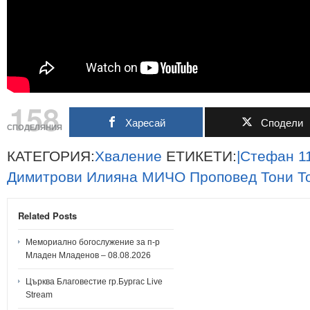
158
Харесай
Сподели
СПОДЕЛЯНИЯ
КАТЕГОРИЯ:
Хваление
ЕТИКЕТИ:
|Стефан
1
Димитрови
Илияна
МИЧО
Проповед
Тони
Т
Related Posts
Мемориално богослужение за п-р
Младен Младенов – 08.08.2026
Църква Благовестие гр.Бургас Live
Stream