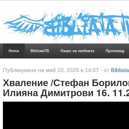
Home
BibliataTB
Оазис на любовта
Проповед
Публикувано на май 10, 2025 в 14:07 · от
Bibliat
Хваление /Стефан Борилов
Илияна Димитрови 16. 11.