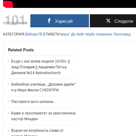
101
Харесай
Сподели
СПОДЕЛЯНИЯ
КАТЕГОРИЯ:
BibliataTB
ЕТИКЕТИ:
вяра“
Де
Кийт
Майо
покаяние
Проповед
Related Posts
Бъди с нас всяка неделя 10:00ч. ||
град Пловдив || Академик Петър
Динеков №14 #plovdivchurch
Библейско училище, „Духовни дарби“
п-р Марк Финли СУБТИТРИ
Пастирите като шпиони…
Какво е просперитет за християнина
пастор Младен
Върни ни изгубената слава от