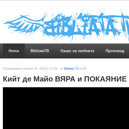
Home
BibliataTB
Оазис на любовта
Проповед
Публикувано на юли 16, 2025 в 17:19 · от
Bibliata.TV
LIVE
Кийт де Майо ВЯРА и ПОКАЯНИЕ