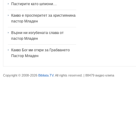
Пастирите като шпиони…
Какво е просперитет за християнина
пастор Младен
Върни ни изгубената слава от
пастор Младен
Какво Бог ми откри за Грабването
Пастор Младен
Copyright © 2008-2026
Bibliata.TV
. All rights reserved. | 88479 видео клипа