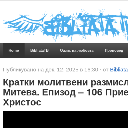
Home
BibliataTB
Оазис на любовта
Проповед
Публикувано на дек. 12, 2025 в 16:30 · от
Bibliat
Кратки молитвени размисл
Митева. Епизод – 106 Прие
Христос