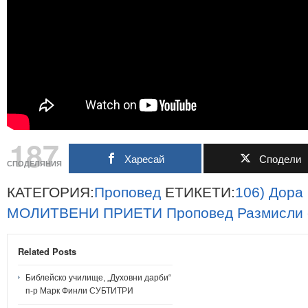
187
Харесай
Сподели
СПОДЕЛЯНИЯ
КАТЕГОРИЯ:
Проповед
ЕТИКЕТИ:
106)
Дора
МОЛИТВЕНИ
ПРИЕТИ
Проповед
Размисли
Related Posts
Библейско училище, „Духовни дарби“
п-р Марк Финли СУБТИТРИ