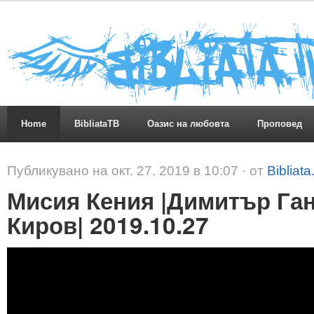
Home
BibliataTB
Оазис на любовта
Проповед
Публикувано на окт. 27, 2019 в 10:07 · от
Bibliat
Мисия Кения |Димитър Ган
Киров| 2019.10.27