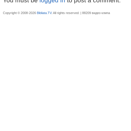
You must be
logged in
to post a comment.
Copyright © 2008-2026
Bibliata.TV
. All rights reserved. | 88209 видео клипа