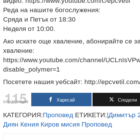
видео: https://www.youtube.com/c/epcvetil
Реда на нашите богослyжения:
Сряда и Петък от 18:30
Неделя от 10:00.
Ако искате още хваление, абонирайте се з
хваление:
https://www.youtube.com/channel/UCLnIs
disable_polymer=1
Посетете нашия уебсайт: http://epcvetil.com
115
Харесай
Сподели
СПОДЕЛЯНИЯ
КАТЕГОРИЯ:
Проповед
ЕТИКЕТИ:
|Димитър
Диян
Кения
Киров
мисия
Проповед