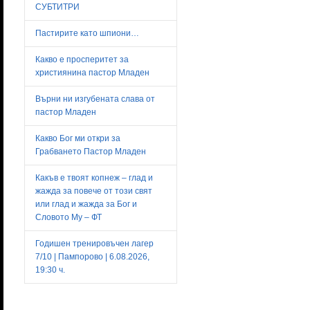
СУБТИТРИ
Пастирите като шпиони…
Какво е просперитет за
християнина пастор Младен
Върни ни изгубената слава от
пастор Младен
Какво Бог ми откри за
Грабването Пастор Младен
Какъв е твоят копнеж – глад и
жажда за повече от този свят
или глад и жажда за Бог и
Словото Му – ФТ
Годишен тренировъчен лагер
7/10 | Пампорово | 6.08.2026,
19:30 ч.