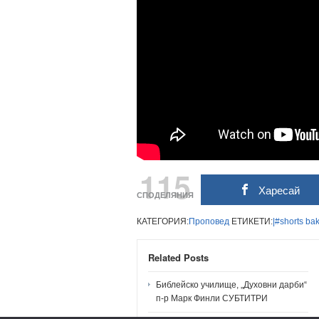
115
Харесай
СПОДЕЛЯНИЯ
КАТЕГОРИЯ:
Проповед
ЕТИКЕТИ:
|#shorts
bak
Related Posts
Библейско училище, „Духовни дарби“
п-р Марк Финли СУБТИТРИ