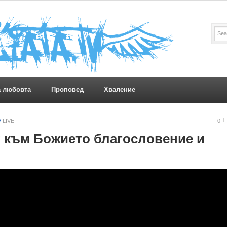
а любовта
Проповед
Хваление
V
LIVE
0
 към Божието благословение и