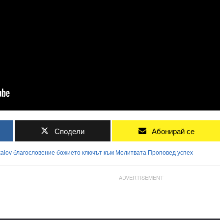
Сподели
Абонирай се
alov
благословение
божието
ключът
към
Молитвата
Проповед
успех
ADVERTISEMENT