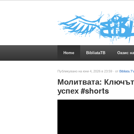
Home
BibliataTB
Оазис н
Публикувано на юни 4, 2026 в 23:59 · от
Bibliata.T
Молитвата: Ключът
успех #shorts